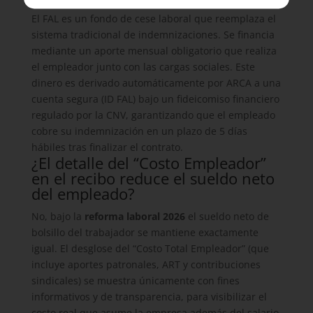
El FAL es un fondo de cese laboral que reemplaza el
sistema tradicional de indemnizaciones. Se financia
mediante un aporte mensual obligatorio que realiza
el empleador junto con las cargas sociales. Este
dinero es derivado automáticamente por ARCA a una
cuenta segura (ID FAL) bajo un fideicomiso financiero
regulado por la CNV, garantizando que el empleado
cobre su indemnización en un plazo de 5 días
hábiles tras finalizar el contrato.
¿El detalle del “Costo Empleador”
en el recibo reduce el sueldo neto
del empleado?
No, bajo la
reforma laboral 2026
el sueldo neto de
bolsillo del trabajador se mantiene exactamente
igual. El desglose del “Costo Total Empleador” (que
incluye aportes patronales, ART y contribuciones
sindicales) se muestra únicamente con fines
informativos y de transparencia, para visibilizar el
costo real que asume la empresa además del salario