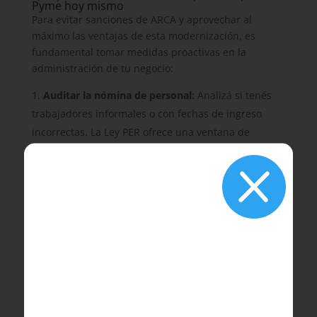
Pyme hoy mismo
Para evitar sanciones de ARCA y aprovechar al
máximo las ventajas de esta modernización, es
fundamental tomar medidas proactivas en la
administración de tu negocio:
Auditar la nómina de personal:
Analizá si tenés
trabajadores informales o con fechas de ingreso
incorrectas. La Ley PER ofrece una ventana de
regularización histórica con la condonación de

multas y el reconocimiento de hasta 5 años de
aportes. Es el momento ideal para sanear el pasivo
laboral de tu Pyme.
Actualizar los sistemas de liquidación:
Asegurate
de que tu software de liquidación de sueldos o tu
liquidador externo estén parametrizados con el
nuevo formato de recibo unificado de ARCA,
desglosando correctamente las contribuciones
patronales y el ID FAL asignado a cada empleado.