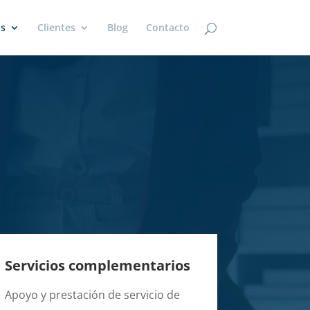
os
Clientes
Blog
Contacto
Servicios complementarios
Apoyo y prestación de servicio de