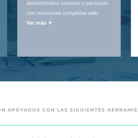
determinados sectores o personas
con soluciones completas web.
Ver más
ON APOYADOS CON LAS SIGUIENTES HERRAMIE