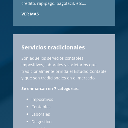
credito, rapipago, pagofacil, etc….
VER MÁS
Servicios tradicionales
Son aquellos servicios contables,
impositivos, laborales y societarios que
tradicionalmente brinda el Estudio Contable
y que son tradicionales en el mercado.
Se enmarcan en 7 categorías
:
Impositivos
Contables
Laborales
De gestión