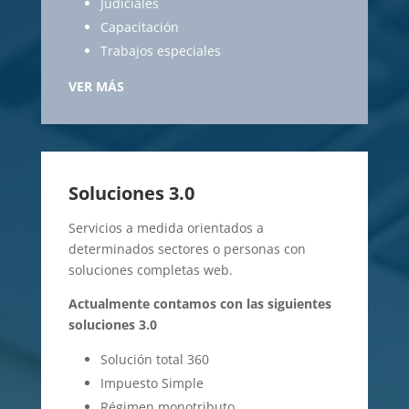
Judiciales
Capacitación
Trabajos especiales
VER MÁS
Soluciones 3.0
Servicios a medida orientados a
determinados sectores o personas con
soluciones completas web.
Actualmente contamos con las siguientes
soluciones 3.0
Solución total 360
Impuesto Simple
Régimen monotributo