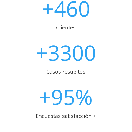
+460
Clientes
+3300
Casos resueltos
+95
%
Encuestas satisfacción +