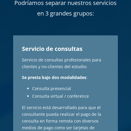
Podríamos separar nuestros servicios
en 3 grandes grupos:
Servicio de consultas
Servicio de consultas profesionales para
clientes y no-clientes del estudio.
Se presta bajo dos modalidades
:
Consulta presencial
Consulta virtual / conference
El servicio está desarrollado para que el
consultante pueda realizar el pago de la
consulta en forma remota con diversos
medios de pago como ser tarjetas de