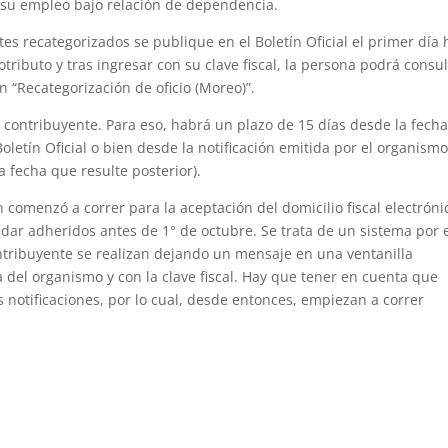
r su empleo bajo relación de dependencia.
es recategorizados se publique en el Boletín Oficial el primer día 
ributo y tras ingresar con su clave fiscal, la persona podrá consul
ón “Recategorización de oficio (Moreo)”.
l contribuyente. Para eso, habrá un plazo de 15 días desde la fech
letín Oficial o bien desde la notificación emitida por el organism
 la fecha que resulte posterior).
 comenzó a correr para la aceptación del domicilio fiscal electróni
ar adheridos antes de 1° de octubre. Se trata de un sistema por 
ontribuyente se realizan dejando un mensaje en una ventanilla
a del organismo y con la clave fiscal. Hay que tener en cuenta que
s notificaciones, por lo cual, desde entonces, empiezan a correr