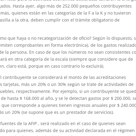
gados. Hasta ayer, algo más de 252.000 pequeños contribuyentes
ás, quienes están en las categorías de la F a la K y no tuvieron
silla a la otra, deben cumplir con el trámite obligatorio de
ismo que haya o no recategorización de oficio? Según lo dispuesto, 
 emiten comprobantes en forma electrónica), de los gastos realizad
 de la persona. En caso de que los números no sean consistentes co
icará en otra categoría de la escala (siempre que considere que de
 claro está, porque en caso contrario lo excluirá).
l contribuyente se considerará el monto de las acreditaciones
s tarjetas, más un 20% o un 30% según se trate de actividades de
muebles, respectivamente. Por ejemplo, si un contribuyente se que
de hasta $ 168.000 al año, y se le detectan gastos por $ 200.000, s
la que corresponde a quienes tienen ingresos anuales por $ 240.000
ás un 20% (se supone que es un prestador de servicios).
fuentes de la AFIP , será realizado en el caso de quienes sean
cado para quienes, además de su actividad declarada en el régimen